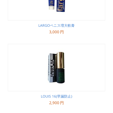
LARGOペニス増大軟膏
3,000
円
LOUIS 16(早漏防止)
2,900
円