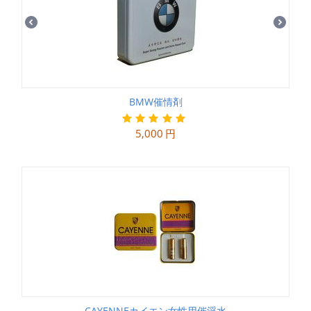
BMW催情剤
5,000
円
CAYENNEカイエン女性用催淫水