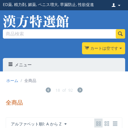
ED薬
,
精力剤
,
媚薬
,
ペニス増大
,
早漏防止
,
性欲促進
カートは空です
メニュー
ホーム
/
全商品
18
of
92
全商品
アルファベット順l: A から Z