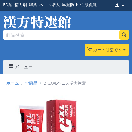
ED薬
,
精力剤
,
媚薬
,
ペニス増大
,
早漏防止
,
性欲促進
カートは空です
メニュー
ホーム
/
全商品
/
BIGXXLペニス増大軟膏