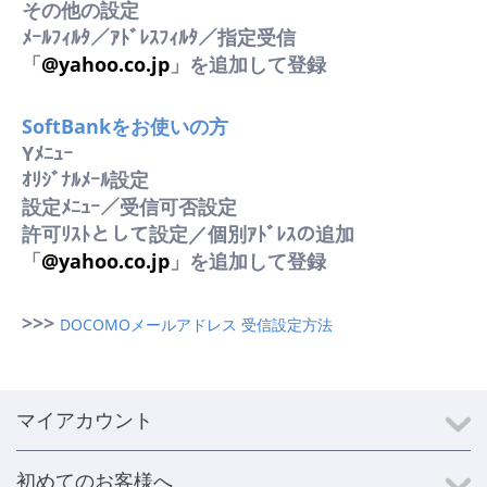
その他の設定
ﾒｰﾙﾌｨﾙﾀ／ｱﾄﾞﾚｽﾌｨﾙﾀ／指定受信
「
@yahoo.co.jp
」を追加して登録
SoftBankをお使いの方
Yﾒﾆｭｰ
ｵﾘｼﾞﾅﾙﾒｰﾙ設定
設定ﾒﾆｭｰ／受信可否設定
許可ﾘｽﾄとして設定／個別ｱﾄﾞﾚｽの追加
「
@yahoo.co.jp
」を追加して登録
>>>
DOCOMOメールアドレス 受信設定方法
マイアカウント
初めてのお客様へ