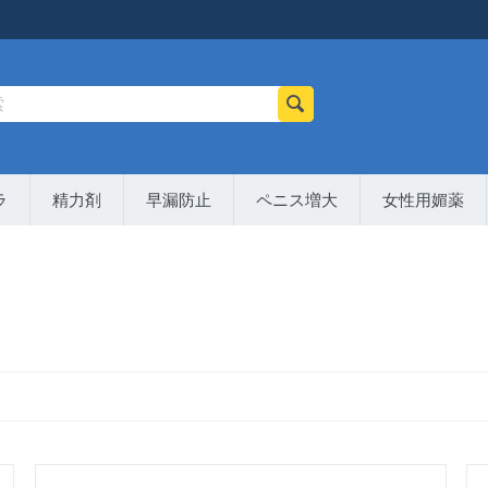
ラ
精力剤
早漏防止
ペニス増大
女性用媚薬