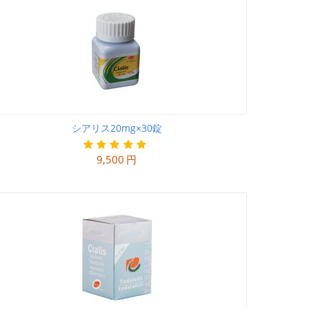
シアリス20mg×30錠
9,500
円