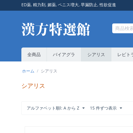
ED薬
,
精力剤
,
媚薬
,
ペニス増大
,
早漏防止
,
性欲促進
全商品
バイアグラ
シアリス
レビト
ホーム
/
シアリス
シアリス
アルファベット順l: A から Z
15 件ずつ表示