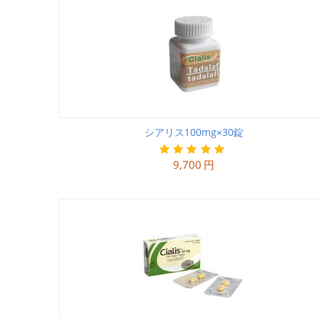
シアリス100mg×30錠
9,700
円