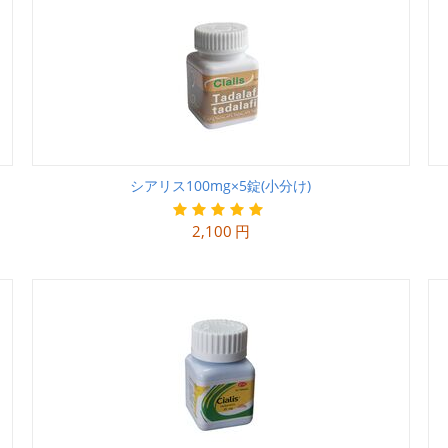
シアリス100mg×5錠(小分け)
2,100
円