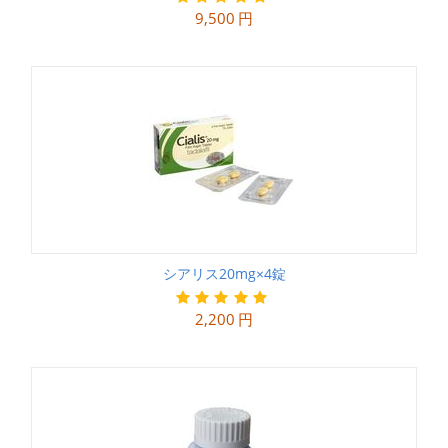
9,500
円
シアリス20mg×4錠
2,200
円