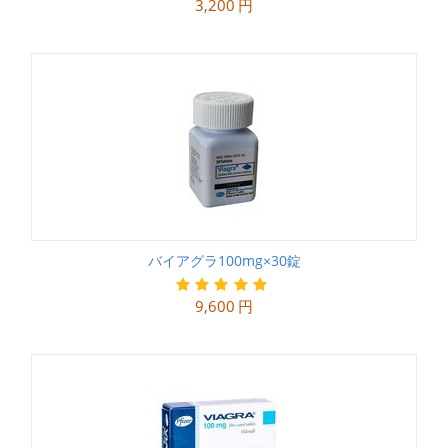
3,200
円
バイアグラ100mg×30錠
9,600
円