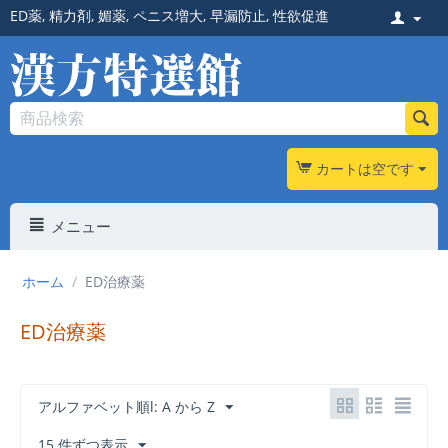
ED薬
,
精力剤
,
媚薬
,
ペニス増大
,
早漏防止
,
性欲促進
カートは空です
メニュー
ホーム
/
ED治療薬
ED治療薬
アルファベット順l: A から Z
15 件ずつ表示