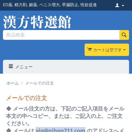
ED薬
,
精力剤
,
媚薬
,
ペニス増大
,
早漏防止
,
性欲促進
カートは空です
メニュー
ホーム
/
メールでの注文
メールでの注文
◆ メール注文の方は、下記のご記入項目をメール
本文の中へコピー、または、ご記入の上、ご注文
ください。
◆ メールは
vip@nihon711.com
のアドレスへメ