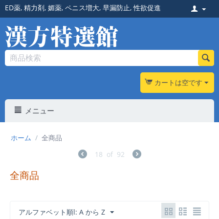
ED薬
,
精力剤
,
媚薬
,
ペニス増大
,
早漏防止
,
性欲促進
カートは空です
メニュー
ホーム
/
全商品
18
of
92
全商品
アルファベット順l: A から Z