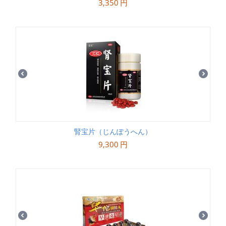
3,350
円
腎宝片（じんぽうへん）
9,300
円