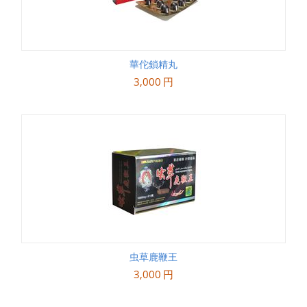
華佗鎖精丸
3,000
円
虫草鹿鞭王
3,000
円