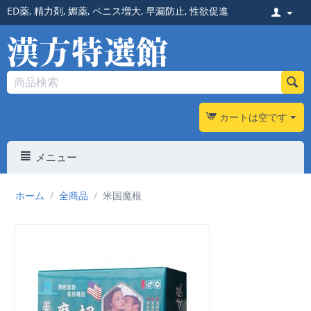
ED薬
,
精力剤
,
媚薬
,
ペニス増大
,
早漏防止
,
性欲促進
カートは空です
メニュー
ホーム
/
全商品
/
米国魔根